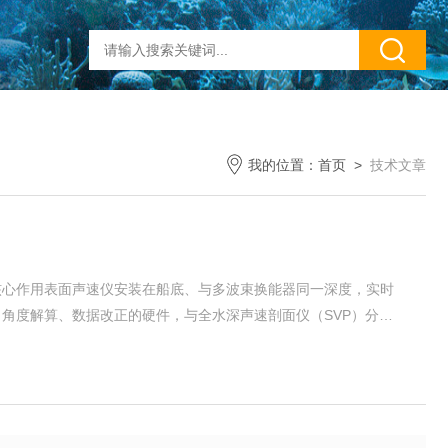
我的位置：
首页
>
技术文章
核心作用表面声速仪安装在船底、与多波束换能器同一深度，实时
角度解算、数据改正的硬件，与全水深声速剖面仪（SVP）分工
（波束成型）多波束采用相控阵电子波束偏转，靠阵元信号延时
层声速：1.系统根据实测表层声速，自...