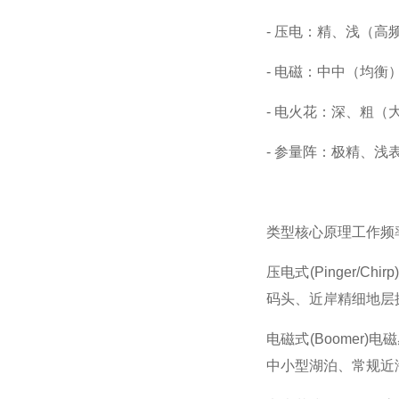
- 压电：精、浅（高
- 电磁：中中（均衡
- 电火花：深、粗（
- 参量阵：极精、浅
类型
核心原理
工作频
压电式(Pinger/Chirp)
码头、近岸精细地层
电磁式(Boomer)
电磁
中小型湖泊、常规近