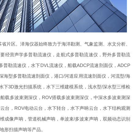
江苏省片区。泽海仪器始终致力于海洋勘测、气象监测、水文分析、
主要经营声学多普勒流速仪，走航式多普勒流速仪，野外多普勒流
普勒流速仪，水下DVL流速仪，船载ADCP流速剖面仪，ADCP
海型多普勒流速剖面仪，港口/河道应用流速剖面仪，河流型/海
下3D激光扫描系统，水下三维建模系统，浅水型/深水型三维检
船载多波束测深仪，ROV搭载多波束测深仪，中深水多波束测深
云台，ROV电动云台，水下转台，水下声呐云台，水下结构观测
维成像声呐，管道机械声呐，单波束/多波束声呐，双频动态识别
维地形扫描声呐等产品。