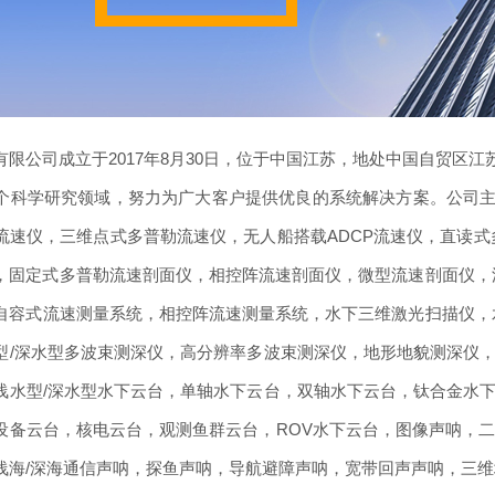
有限公司成立于2017年8月30日，位于中国江苏，地处中国自贸区
个科学研究领域，努力为广大客户提供优良的系统解决方案。公司
速仪，三维点式多普勒流速仪，无人船搭载ADCP流速仪，直读式多
，固定式多普勒流速剖面仪，相控阵流速剖面仪，微型流速剖面仪，深
自容式流速测量系统，相控阵流速测量系统，水下三维激光扫描仪，水
型/深水型多波束测深仪，高分辨率多波束测深仪，地形地貌测深仪，
浅水型/深水型水下云台，单轴水下云台，双轴水下云台，钛合金水下
设备云台，核电云台，观测鱼群云台，ROV水下云台，图像声呐，二
浅海/深海通信声呐，探鱼声呐，导航避障声呐，宽带回声声呐，三