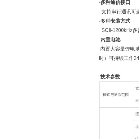
-
多种通信接口
支持串行通讯可选R
-
多种安装方式
SCⅡ-1200
-
内置电池
内置大容量锂电池
时）可持续工作24
技术参数
宽
模式与测流范围
窄
流
流