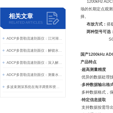
1200kHz 
场的长期定点观测
相关文章
择。
RELATED ARTICLES
布放方式：
搭
两种型号可选
ADCP多普勒流速剖面仪：江河湖海的水流“洞察者”
SCⅡ为自容
ADCP多普勒流速剖面仪：解锁水流奥秘的科技钥匙
国产1200kHz 
产品特点
ADCP多普勒流速剖面仪：深入解析水流动态
-
超高测量精度
ADCP多普勒流速剖面仪：测量水体流速的有效工具
优异的数据处理
-
多种数据输出格
多波束测深系统在海洋调查和资源勘探中有着广泛的应用
多种数据格式，保
-
特定信息提取
支持数据按需导出