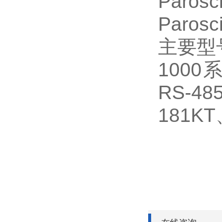
Paro
Paros
主要型
1000
RS-4
181KT