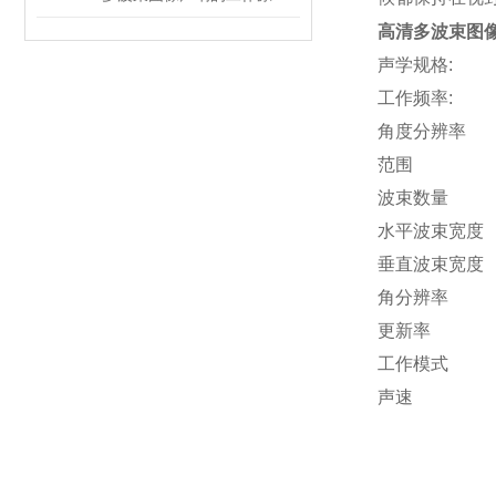
高清多波束图
声学规
工作频率
角度分辨率 1.0" 
范围 0.1m-1
波束数
水平波
垂直波
角分辨率 4
更新率 5-40
工作模式 C
声速 集