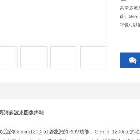
高清多波束
能。Gem
率也可以配
行长距离的
束图像，
高清多波束图像声呐
迎的Gemini1200ikd增强您的ROV功能。Gemini 120