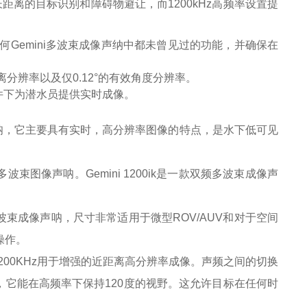
距离的目标识别和障碍物避让，而1200kHz高频率设置提
在任何Gemini多波束成像声纳中都未曾见过的功能，并确保在
分辨率以及仅0.12°的有效角度分辨率。
件下为潜水员提供实时成像。
可视化声呐，它主要具有实时，高分辨率图像的特点，是水下低可见
波束图像声呐。Gemini 1200ik是一款双频多波束成像声
了小型的多波束成像声呐，尺寸非常适用于微型ROV/AUV和对于空间
操作。
测，1200KHz用于增强的近距离高分辨率成像。声频之间的切换
于，它能在高频率下保持120度的视野。这允许目标在任何时