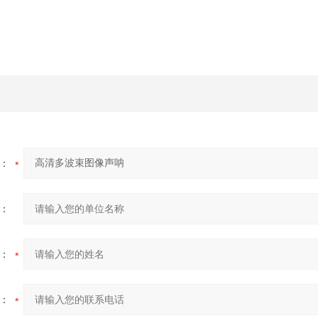
：
：
：
：