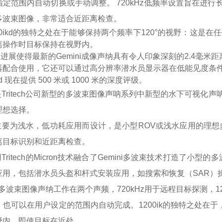
定范围内自动切换或手动调整。 720kHz低频率设置旨在进行长
多波束图像，非常适合近距离检查。
1200ikd的独特之处在于能够保持两个频率下120°的视野：这是
离操作时目标保持在视野内。
使得最新的Gemini成像声纳具有令人印象深刻的2.4毫米距离
器配合使用，它还可以通过高分辨率潜水员显示器在低能见度条
0ikd 现在提供 500 米或 1000 米的深度评级。
720is是Tritech公司新型的多波束图像声呐系列中新型的水下
理想选择。
20ik主要为浅水，低功耗应用而设计，是小型ROV或浅水应用的理想多
离目标识别和近距离检查。
20ik用Tritech的Micron技术融合了Gemini多波束技术打造
应用，包括潜水员头盔和杆式安装应用，如搜索和恢复（SAR）
200ik多波束图像声纳工作在两个声频，720kHz用于远程目标探
也可以在用户设定的范围内自动完成。1200ik的独特之处在
野内，即使目标在近处。