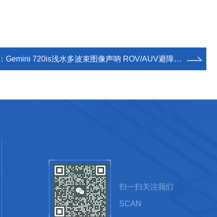
：
Gemini 720is浅水多波束图像声呐 ROV/AUV避障导航声呐
扫一扫关注我们
SCAN