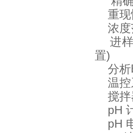
精确度: 
重现性:
浓度范围
进样量
置)
分析时
温控系
搅拌器
pH 计:
pH 电