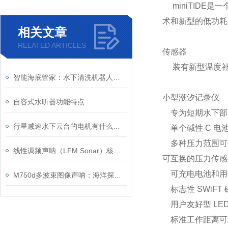
miniTIDE是
术和新型的低功耗
相关文章
RELATED ARTICLES
传感器
装有新型温度补偿
智能海底管家：水下清洗机器人在海洋环保中的作用
小型潮汐记录仪
自容式水听器功能特点
专为短期水下部
行星减速水下云台的电机有什么特殊要求
单个碱性 C 电
多种压力范围可
线性调频声呐（LFM Sonar）核心原理：Chirp深远清晰
可互换的压力传感
可充电电池和用于
M750d多波束图像声呐：海洋探测的“智慧之眼”
标志性 SWiFT
用户友好型 LED
标准工作距离可达