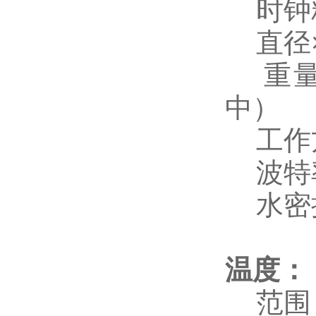
时钟精
直径×长
重量（
中）
工作方
波特率：
水密接
温度
：
范围：-