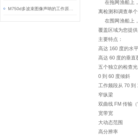
在拖网渔船上，
M750d多波束图像声呐的工作原理介绍
离检测和调查单个
在围网渔船上，
覆盖区域为您提供完
主要特点：
高达 160 度的水
高达 60 度的垂直
五个独立的检查光
0 到 60 度倾斜
工作频段从 70 到 1
窄纵梁
双曲线 FM 传输（
宽带宽
大动态范围
高分辨率