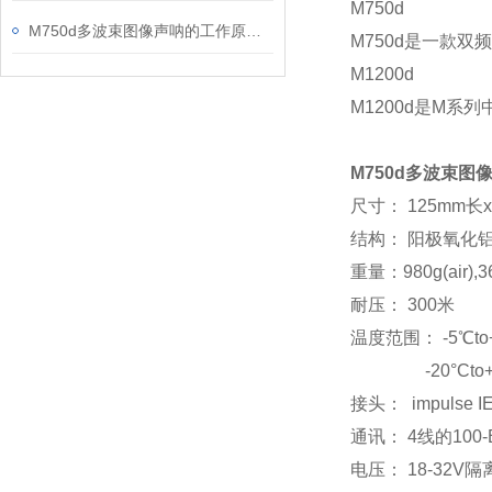
M750d
M750d多波束图像声呐的工作原理介绍
M750d是一款双
M1200d
M1200d是M系
M750d
多波束图
尺寸： 125mm长x
结构： 阳极氧化
重量：980g(air),
耐压： 300米
温度范围： -5℃to
-20°Cto+5
接头： impulse IE5
通讯： 4线的100
电压： 18-32