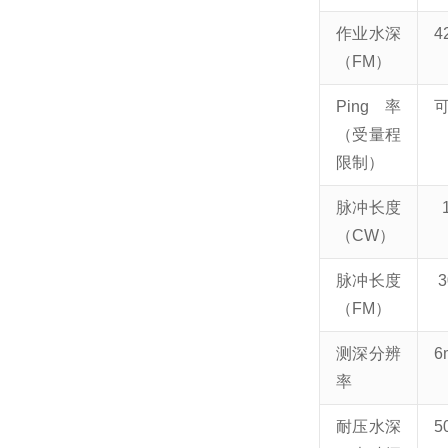
作业水深
4
（FM）
Ping率
可
（受量程
限制）
脉冲长度
1
（CW）
脉冲长度
3
（FM）
测深分辨
6
率
耐压水深
5