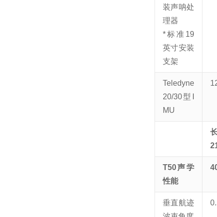
装声呐处
理器
*标准19
英寸安装
支架
Teledyne
1
20/30型I
MU
2
T50声学
4
性能
垂直航迹
0.
波束角度