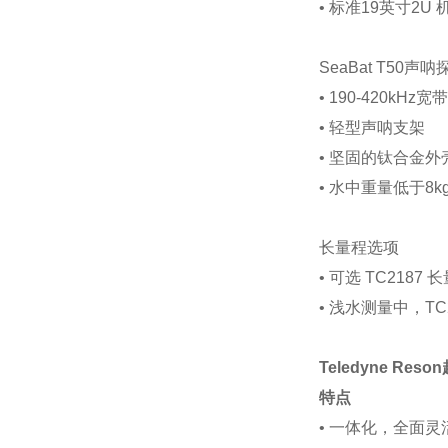
• 标准19英寸2U 
SeaBat T50声
• 190-420kHz
• 轻型声呐支架
• 坚固的钛合金外
• 水中重量低于8k
长量程选项
• 可选 TC218
• 浅水测量中，T
Teledyne R
特点
• 一体化，全面