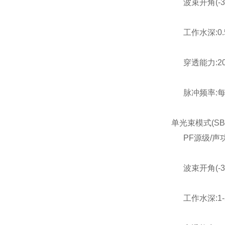
波束开角(-3d
工作水深:0.5
穿透能力:20
脉冲频率:每个换
单光束模式(S
PF源级/声功率:>
波束开角(-3d
工作水深:1-5