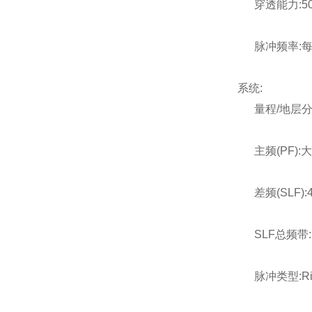
穿透能力:50
脉冲频率:每个换
系统:
量程/地层分辨率
主频(PF):大约1
差频(SLF):4
SLF总频带:2-
脉冲类型:Ric