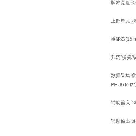
脉冲宽度:0.07
上部单元(收发)(WD
换能器(15 m电缆)
升沉/横摇/纵
数据采集:数字2
PF 36 kH
辅助输入:GNSS, H
辅助输出:trigger