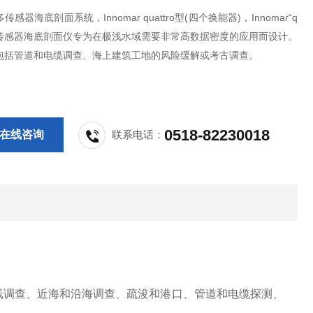
r 多传感器海底剖面系统，Innomar quattro型(四个换能器)，Innomar“q
o"多传感器海底剖面仪专为在极浅水域需要非常高数据密度的应用而设计。
包括管道和电缆调查、海上建筑工地的风险缓解或考古调查。
0518-82230018
在线咨询
联系电话：
路线调查、近海和沿海调查、疏浚和港口、管道和电缆探测、