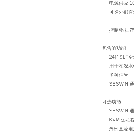
电源供应:100-2
可选外部直流电源
控制/数据存诸P
包含的功能
24位SLF全波
用于在深水中
多频信号
SESWIN 通
可选功能
SESWIN 
KVM 远程
外部直流电源适配