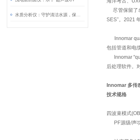
海洋考古、UX
尽管保留了名称，但
水质分析仪：守护清洁水源，保障健康生活
SES"。2021
Innomar 
包括管道和电
Innomar “
后处理软件。对
Innomar 
技术规格
四波束模式(O
PF源级/声功率:>2