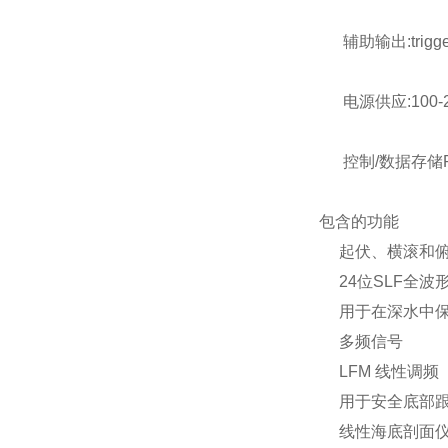
辅助输出:trigger, 
电源供应:100-24
控制/数据存储PC机
包含的功能
起伏、横滚和俯
24位SLF全波形数
用于在深水中保
多频信号
LFM 线性调频（
用于安全底部跟
线性海底剖面仪/SBE