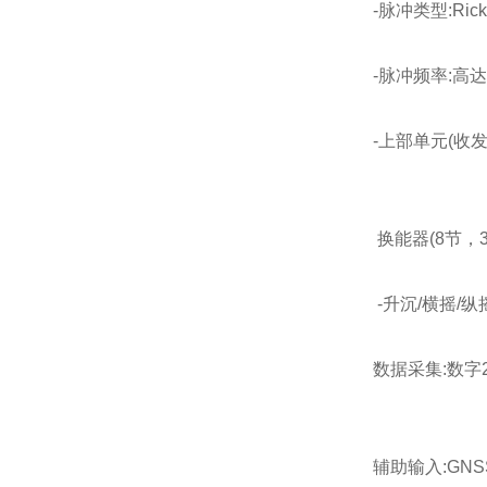
-脉冲类型:Ricker
-脉冲频率:高达30p
-上部单元(收发)(WDH
RX: W 52 c
换能器(8节，30m电缆)
-升沉/横摇/纵
数据采集:数字24
辅助输入:GNSS,HRP 