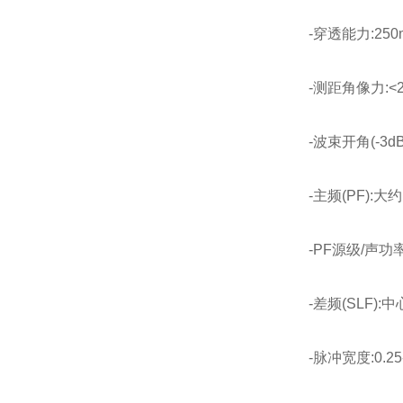
-穿透能力:250
-测距角像力:<2 c
-波束开角(-3dB
-主频(PF):大约1
-PF源级/声功率:>24
-差频(SLF):中心频
-脉冲宽度:0.25-