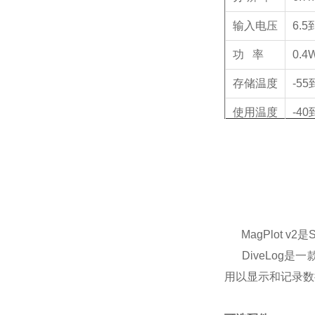
输入电压
6.5
功 率
0.4
存储温度
-55
使用温度
-40
深度等级
120
尺 寸
33x
重 量
2.08
软 件
Ma
MagPlot v
DiveLog是一
用以显示和记录数