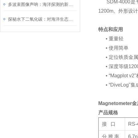
SDM-4000
多波束图像声呐：海洋探测的新技术
1200m。外形
探秘水下二氧化碳：对海洋生态系统的影响与挑战
特点和应用
• 重量轻
• 使用简单
• 定位铁质金
• 深度等级120
• “Magplot 
• “DiveLo
Magnetomete
产品规格
接 口
RS
分 辨 率
6.7