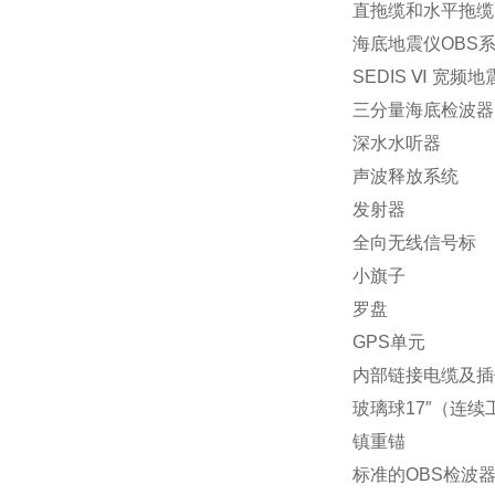
直拖缆和水平拖缆
海底地震仪OBS
SEDIS Ⅵ 宽频
三分量海底检波器
深水水听器
声波释放系统
发射器
全向无线信号标
小旗子
罗盘
GPS单元
内部链接电缆及插
玻璃球17″（连续
镇重锚
标准的OBS检波