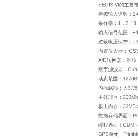
SEDIS Ⅵ的主
模拟输入道数：1-
采样率：1，2，3，
输入信号范围：±4.
过载电压保护：±3
内置放大器： CS3
A/D转换器：24位，C
数字滤波器：Cirrus
动态范围：127dB
内振飘移：大37/81 
主处理器：200Mhz
板上内存：32MB 
数据存储界面：PC
编程界面：CDM（R
GPS单元：Trimb