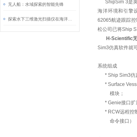
ShipSim 3
无人船：水域探索的智能先锋
海洋环境和引擎设
探索水下三维激光扫描仪在海洋勘探中的应用与优势
62065航迹跟踪
松公司已将Ship
H-Scienti
Sim3仿真软件
系统组成
* Ship Sim3
* Surface V
模块；
* Genie接口
* RCW远程控制
命令接口）